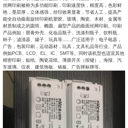
丝网印刷被称为多功能印刷，印刷速度快，精度高，色彩鲜
艳，墨层厚，立体感强，丝印效果显著，节省人工，提高产
能全自动曲面旋转印刷机塑胶、玻璃、陶瓷、木材、金属等
材质制成之的圆筒、椭圆、扁型产品的曲面丝网印刷。印刷
产品例如：唇膏外壳、化妆品瓶子、洗涤剂瓶子、饮料瓶、
杯子，滤清器、罐子、玩具等……广泛适用于：电子电器，
广告，包装印刷，运动器材，玩具，文具礼品等行业。产品
例如PCB、LCD、EL、IC、SMT等。同时该机型也适宜其他
精密印刷，贴纸、陶瓷花纸、薄膜开关（按键）、海报、汽
车玻璃、仪表、建筑饰板、铭板、广告牌标牌等。
1
2
3