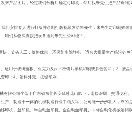
生发来产品图片，经过我们分析后确定可印刷，然后找朱先生把产品寄到
我们安排专人进行打版并录制打版视频发给朱先生，朱先生对印刷效果很
后，咱们从物流直接把设备送到朱先生公司楼下。
快，节省人工，价格优惠，环保防尘除静电，适合大批量生产临汾钓鱼
、适用于玻璃盖板、亚克力及pc平板镜片单机印刷或多色套印；2、液晶
色套印；4、塑料外壳、按键印刷。
有限公司坐落于广东省东莞长安镇莲花山脚下，南接深圳，交通便利。
、生产、制造于一体的机械制造行业中领头军。公司能一步步壮大，靠的
的移印机、丝印机、半自动丝印机、全自动丝印机、非标自动化机械远销