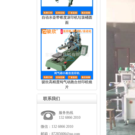
自动水壶带锥度滚印机垃圾桶圆
面
骏欣高精度纯气动跑台丝印机镜
片
联系我们
服务热线
13268662010
微信：13268662010
邮箱：87285606@qq.com