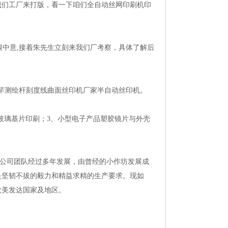
我们工厂来打版，看一下咱们全自动丝网印刷机印
中意,接着朱先生立刻来我们厂考察，具体了解后
竿测绘杆刻度线曲面丝印机厂家半自动丝印机。
玻璃基片印刷；3、小型电子产品塑胶镜片与外壳
公司团队经过多年发展，由曾经的小作坊发展成
是坚韧不拔的毅力和精益求精的生产要求。现如
欧美发达国家及地区。