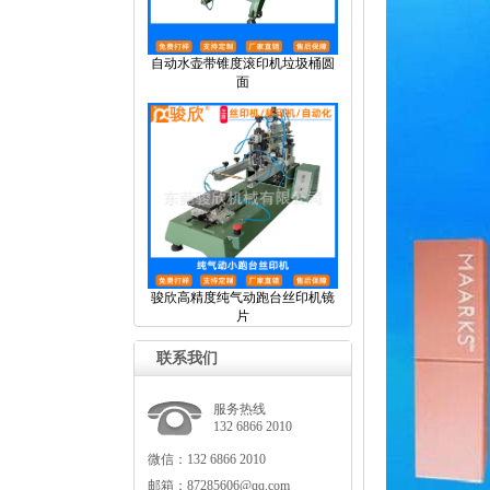
自动水壶带锥度滚印机垃圾桶圆
面
骏欣高精度纯气动跑台丝印机镜
片
联系我们
服务热线
13268662010
微信：13268662010
邮箱：87285606@qq.com