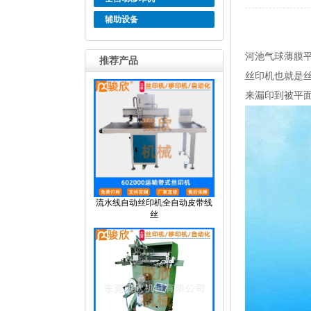
辅助设备
河池气球薄膜
推荐产品
丝印机也就是
来漏印到被平
流水线自动丝印机全自动皮带线
丝