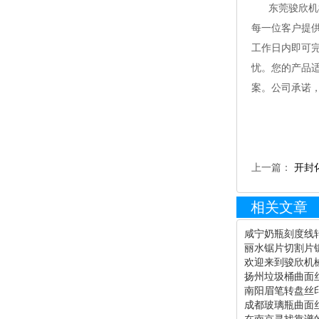
东莞骏欣机械
每一位客户提
工作日内即可
忧。您的产品
案。公司承诺
上一篇：
开封
相关文章
咸宁奶瓶刻度线转
丽水锯片切割片锯
欢迎来到骏欣机械
扬州垃圾桶曲面丝
南阳眉笔转盘丝印
成都玻璃瓶曲面丝