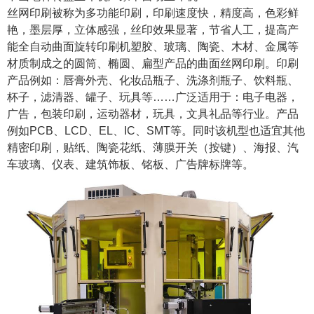
丝网印刷被称为多功能印刷，印刷速度快，精度高，色彩鲜
艳，墨层厚，立体感强，丝印效果显著，节省人工，提高产
能全自动曲面旋转印刷机塑胶、玻璃、陶瓷、木材、金属等
材质制成之的圆筒、椭圆、扁型产品的曲面丝网印刷。印刷
产品例如：唇膏外壳、化妆品瓶子、洗涤剂瓶子、饮料瓶、
杯子，滤清器、罐子、玩具等……广泛适用于：电子电器，
广告，包装印刷，运动器材，玩具，文具礼品等行业。产品
例如PCB、LCD、EL、IC、SMT等。同时该机型也适宜其他
精密印刷，贴纸、陶瓷花纸、薄膜开关（按键）、海报、汽
车玻璃、仪表、建筑饰板、铭板、广告牌标牌等。
1
2
3